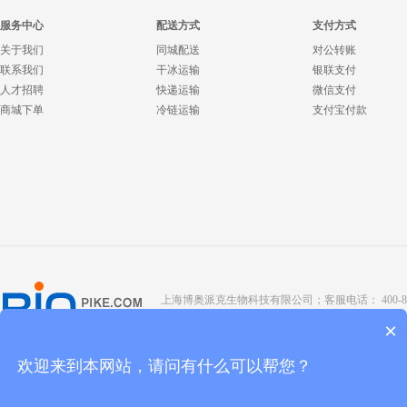
服务中心
配送方式
支付方式
关于我们
同城配送
对公转账
联系我们
干冰运输
银联支付
人才招聘
快递运输
微信支付
商城下单
冷链运输
支付宝付款
上海博奥派克生物科技有限公司；客服电话： 400-8088-345；座
Copyright @ 2022 BIOPIKE 版权所有；
京ICP备190
×
欢迎来到本网站，请问有什么可以帮您？