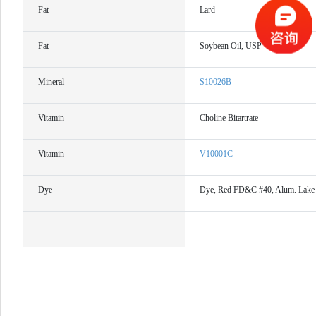
Fat
Lard
Fat
Soybean Oil, USP
Mineral
S10026B
Vitamin
Choline Bitartrate
Vitamin
V10001C
Dye
Dye, Red FD&C #40, Alum. Lake