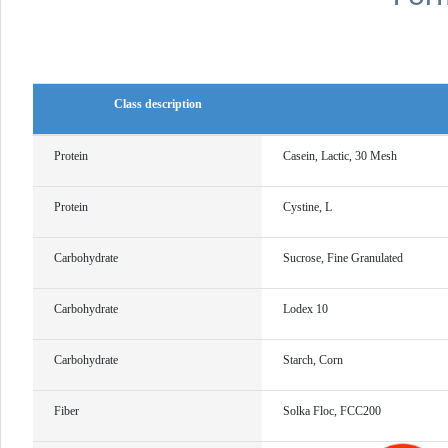
Class description
Protein
Casein, Lactic, 30 Mesh
Protein
Cystine, L
Carbohydrate
Sucrose, Fine Granulated
Carbohydrate
Lodex 10
Carbohydrate
Starch, Corn
Fiber
Solka Floc, FCC200