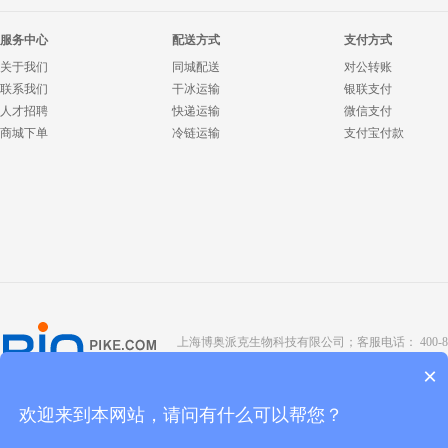
服务中心
配送方式
支付方式
关于我们
同城配送
对公转账
联系我们
干冰运输
银联支付
人才招聘
快递运输
微信支付
商城下单
冷链运输
支付宝付款
上海博奥派克生物科技有限公司；客服电话： 400-8088-345；座
Copyright @ 2022 BIOPIKE 版权所有；
京ICP备190
×
欢迎来到本网站，请问有什么可以帮您？