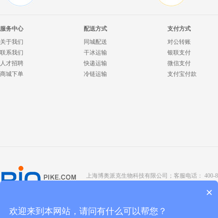
服务中心
配送方式
支付方式
关于我们
同城配送
对公转账
联系我们
干冰运输
银联支付
人才招聘
快递运输
微信支付
商城下单
冷链运输
支付宝付款
上海博奥派克生物科技有限公司；客服电话： 400-8088-345；座
Copyright @ 2022 BIOPIKE 版权所有；
京ICP备190
×
欢迎来到本网站，请问有什么可以帮您？