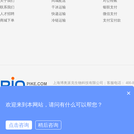
关于我们
同城配送
对公转账
联系我们
干冰运输
银联支付
人才招聘
快递运输
微信支付
商城下单
冷链运输
支付宝付款
上海博奥派克生物科技有限公司；客服电话： 400-8088-345；座
Copyright @ 2022 BIOPIKE 版权所有；
京ICP备190
×
欢迎来到本网站，请问有什么可以帮您？
点击咨询
稍后咨询
点击咨询
拨打电话