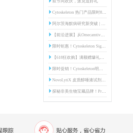
双节同欢庆，派克送好礼
Cytoskeleton 热门产品限时85折！
阿尔茨海默病研究新突破 | 血液中脑源性Tau蛋白（BD-Tau）发光免疫分析试剂盒
【前沿进展】从Omecamtiv到Mavacamten：肌节靶向药物研发突破与Cytoskeleton核心工具
限时钜惠！Cytoskeleton Signal-Seeker 全线产品85折起！
【618狂欢购】满额赠壕礼，惊喜享不停！
限时促销！Cytoskeleton明星产品直降15%，助您科研加速！
NovoLytiX 皮质醇唾液试剂盒：科研新利器，精准助力实验研究！
探秘非美生物宝藏品牌！ProSpecbio：蛋白界的 “六边形战士” 来袭