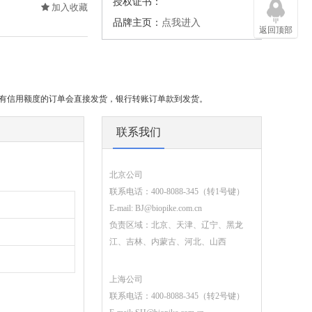
授权证书：
加入收藏
品牌主页：
点我进入
返回顶部
或有信用额度的订单会直接发货，银行转账订单款到发货。
联系我们
北京公司
联系电话：400-8088-345（转1号键）
E-mail:
BJ@biopike.com.cn
负责区域：北京、天津、辽宁、黑龙
江、吉林、内蒙古、河北、山西
上海公司
联系电话：400-8088-345（转2号键）