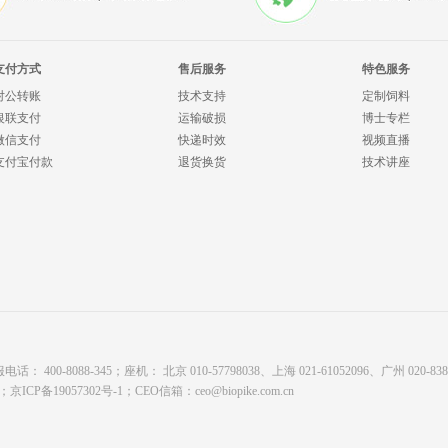
支付方式
售后服务
特色服务
对公转账
技术支持
定制饲料
银联支付
运输破损
博士专栏
微信支付
快递时效
视频直播
支付宝付款
退货换货
技术讲座
8088-345；座机： 北京 010-57798038、上海 021-61052096、广州 020-8380878
有；
京ICP备19057302号-1
；CEO信箱：
ceo@biopike.com.cn