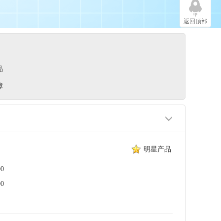
返回顶部
品
障
明星产品
0
0