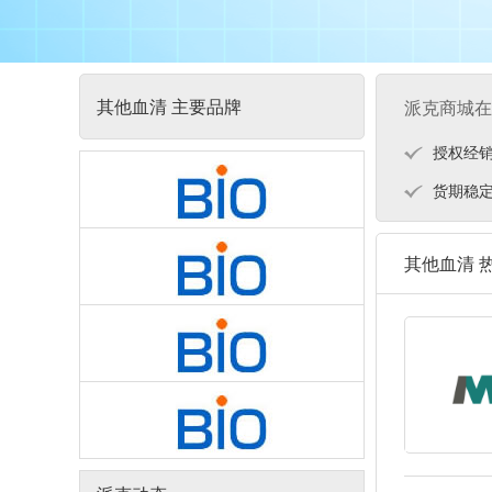
其他血清 主要品牌
派克商城在
授权经
货期稳
其他血清 