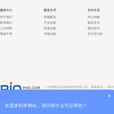
服务中心
配送方式
支付方式
关于我们
同城配送
对公转账
联系我们
干冰运输
银联支付
人才招聘
快递运输
微信支付
商城下单
冷链运输
支付宝付款
上海博奥派克生物科技有限公司；客服电话： 400-8088-345；座
Copyright @ 2022 BIOPIKE 版权所有；
京ICP备190
×
欢迎来到本网站，请问有什么可以帮您？