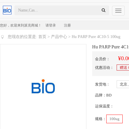
Toggl
naviga
您好，欢迎来到派克商城！
请登录
注册
您现在的位置是:
首页
>
产品中心
> Hu PARP Pure 4C10-5 100ug
Hu PARP Pure 4C1
¥0.0
会员价：
优惠活动：
赠送
发货地：
北京
品牌：BD
运保温度：
规格：
100ug