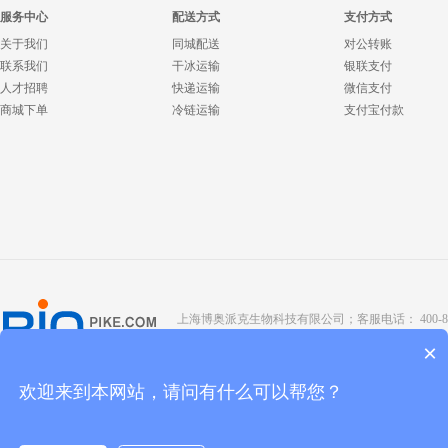
服务中心
配送方式
支付方式
关于我们
同城配送
对公转账
联系我们
干冰运输
银联支付
人才招聘
快递运输
微信支付
商城下单
冷链运输
支付宝付款
上海博奥派克生物科技有限公司；客服电话： 400-8088-345；座
Copyright @ 2022 BIOPIKE 版权所有；
京ICP备190
×
欢迎来到本网站，请问有什么可以帮您？