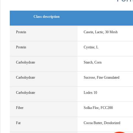
Class description
Protein
Casein, Lactic, 30 Mesh
Protein
Cystine, L
Carbohydrate
Starch, Corn
Carbohydrate
Sucrose, Fine Granulated
Carbohydrate
Lodex 10
Fiber
Solka Floc, FCC200
Fat
Cocoa Butter, Deodorized