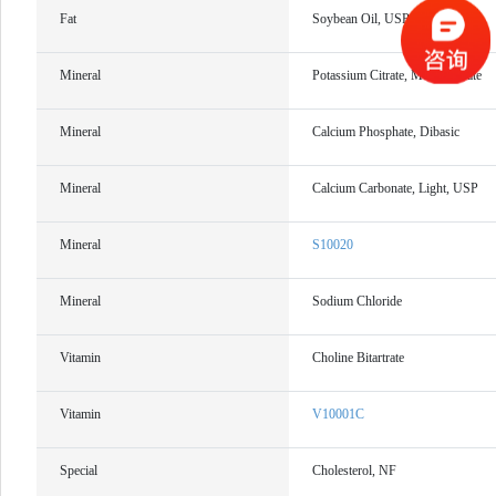
Fat
Soybean Oil, USP
Mineral
Potassium Citrate, Monohydrate
Mineral
Calcium Phosphate, Dibasic
Mineral
Calcium Carbonate, Light, USP
Mineral
S10020
Mineral
Sodium Chloride
Vitamin
Choline Bitartrate
Vitamin
V10001C
Special
Cholesterol, NF