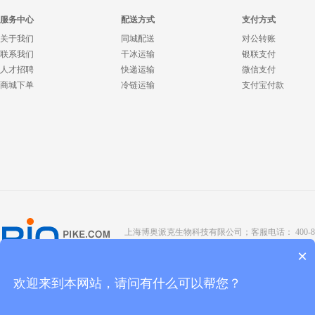
服务中心
配送方式
支付方式
关于我们
同城配送
对公转账
联系我们
干冰运输
银联支付
人才招聘
快递运输
微信支付
商城下单
冷链运输
支付宝付款
上海博奥派克生物科技有限公司；客服电话： 400-8088-345；座
Copyright @ 2022 BIOPIKE 版权所有；
京ICP备190
×
欢迎来到本网站，请问有什么可以帮您？