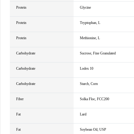
Protein
Glycine
Protein
Tryptophan, L
Protein
Methionine, L
Carbohydrate
Sucrose, Fine Granulated
Carbohydrate
Lodex 10
Carbohydrate
Starch, Corn
Fiber
Solka Floc, FCC200
Fat
Lard
Fat
Soybean Oil, USP