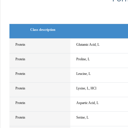
Class description
Protein
Glutamic Acid, L
Protein
Proline, L
Protein
Leucine, L
Protein
Lysine, L, HCl
Protein
Aspartic Acid, L
Protein
Serine, L