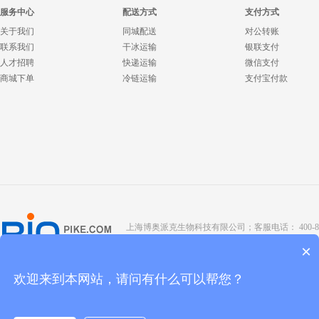
服务中心
配送方式
支付方式
关于我们
同城配送
对公转账
联系我们
干冰运输
银联支付
人才招聘
快递运输
微信支付
商城下单
冷链运输
支付宝付款
上海博奥派克生物科技有限公司；客服电话： 400-8088-345；座
Copyright @ 2022 BIOPIKE 版权所有；
京ICP备190
×
欢迎来到本网站，请问有什么可以帮您？