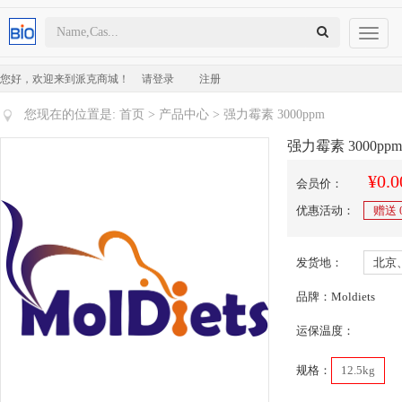
Toggl
naviga
您好，欢迎来到派克商城！
请登录
注册
您现在的位置是:
首页
>
产品中心
> 强力霉素 3000ppm
强力霉素 3000ppm
¥0.0
会员价：
优惠活动：
赠送
发货地：
北京
品牌：Moldiets
运保温度：
规格：
12.5kg