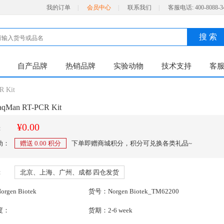
我的订单
|
会员中心
|
联系我们
|
客服电话:
400-8088-3
搜 索
自产品牌
热销品牌
实验动物
技术支持
客
R Kit
aqMan RT-PCR Kit
¥0.00
：
动：
赠送
0.00
积分
下单即赠商城积分，积分可兑换各类礼品~
：
北京、上海、广州、成都 四仓发货
gen Biotek
货号：Norgen Biotek_TM62200
度：
货期：2-6 week