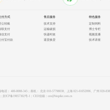
支付方式
售后服务
特色服务
对公转账
技术支持
定制饲料
银联支付
运输破损
博士专栏
微信支付
快递时效
视频直播
支付宝付款
退货换货
技术讲座
8088-345；座机： 北京 010-57798038、上海 021-61052096、广州 020-8380878
有；
京ICP备19057302号-1
；CEO信箱：
ceo@biopike.com.cn