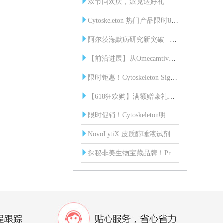
双节同欢庆，派克送好礼
Cytoskeleton 热门产品限时85折！
阿尔茨海默病研究新突破 | 血液中脑源性Tau蛋白（BD-Tau）发光免疫分析试剂盒
【前沿进展】从Omecamtiv到Mavacamten：肌节靶向药物研发突破与Cytoskeleton核心工具
限时钜惠！Cytoskeleton Signal-Seeker 全线产品85折起！
【618狂欢购】满额赠壕礼，惊喜享不停！
限时促销！Cytoskeleton明星产品直降15%，助您科研加速！
NovoLytiX 皮质醇唾液试剂盒：科研新利器，精准助力实验研究！
探秘非美生物宝藏品牌！ProSpecbio：蛋白界的 “六边形战士” 来袭