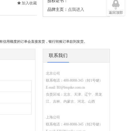
授权证书：
加入收藏
品牌主页：
点我进入
返回顶部
或有信用额度的订单会直接发货，银行转账订单款到发货。
联系我们
北京公司
联系电话：400-8088-345（转1号键）
E-mail:
BJ@biopike.com.cn
负责区域：北京、天津、辽宁、黑龙
江、吉林、内蒙古、河北、山西
上海公司
联系电话：400-8088-345（转2号键）