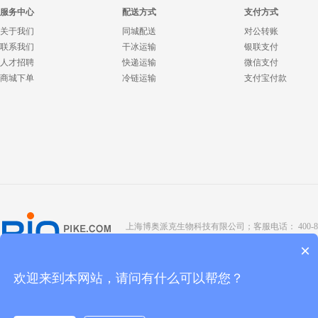
服务中心
配送方式
支付方式
关于我们
同城配送
对公转账
联系我们
干冰运输
银联支付
人才招聘
快递运输
微信支付
商城下单
冷链运输
支付宝付款
上海博奥派克生物科技有限公司；客服电话： 400-8088-345；座
Copyright @ 2022 BIOPIKE 版权所有；
京ICP备190
×
欢迎来到本网站，请问有什么可以帮您？