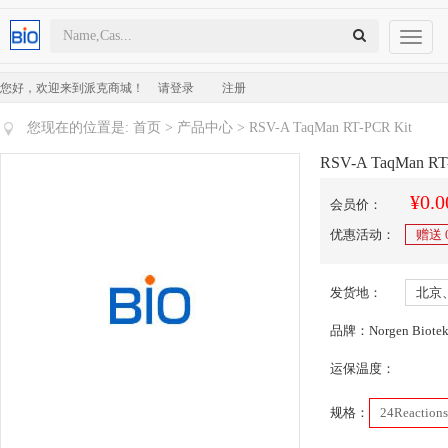
Toggl
naviga
您好，欢迎来到派克商城！
请登录
注册
您现在的位置是:
首页
>
产品中心
> RSV-A TaqMan RT-PCR Kit
RSV-A TaqMan RT
¥0.0
会员价：
优惠活动：
赠送
发货地：
北京
品牌：Norgen Biote
运保温度：
规格：
24Reactions