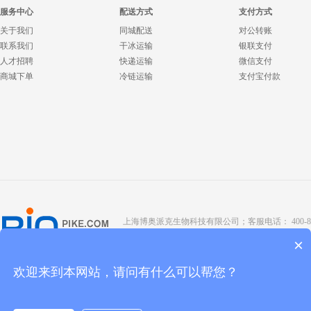
服务中心
配送方式
支付方式
关于我们
同城配送
对公转账
联系我们
干冰运输
银联支付
人才招聘
快递运输
微信支付
商城下单
冷链运输
支付宝付款
上海博奥派克生物科技有限公司；客服电话： 400-8088-345；座
Copyright @ 2022 BIOPIKE 版权所有；
京ICP备190
×
欢迎来到本网站，请问有什么可以帮您？