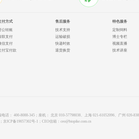
支付方式
售后服务
特色服务
对公转账
技术支持
定制饲料
银联支付
运输破损
博士专栏
微信支付
快递时效
视频直播
支付宝付款
退货换货
技术讲座
8088-345；座机： 北京 010-57798038、上海 021-61052096、广州 020-8380878
有；
京ICP备19057302号-1
；CEO信箱：
ceo@biopike.com.cn