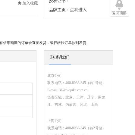
授权证书：
加入收藏
品牌主页：
点我进入
返回顶部
或有信用额度的订单会直接发货，银行转账订单款到发货。
联系我们
北京公司
联系电话：400-8088-345（转1号键）
E-mail:
BJ@biopike.com.cn
负责区域：北京、天津、辽宁、黑龙
江、吉林、内蒙古、河北、山西
上海公司
联系电话：400-8088-345（转2号键）