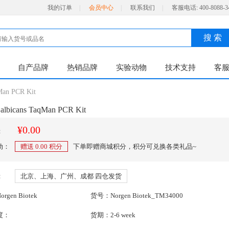
我的订单
|
会员中心
|
联系我们
|
客服电话:
400-8088-3
搜 索
自产品牌
热销品牌
实验动物
技术支持
客
Man PCR Kit
 albicans TaqMan PCR Kit
¥0.00
：
动：
赠送
0.00
积分
下单即赠商城积分，积分可兑换各类礼品~
：
北京、上海、广州、成都 四仓发货
gen Biotek
货号：Norgen Biotek_TM34000
度：
货期：2-6 week