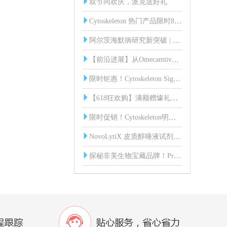
双节同欢庆，派克送好礼
Cytoskeleton 热门产品限时85折！
阿尔茨海默病研究新突破 | 血液中脑源性Tau蛋白（BD-Tau）发光免疫分析试剂盒
【前沿进展】从Omecamtiv到Mavacamten：肌节靶向药物研发突破与Cytoskeleton核心工具
限时钜惠！Cytoskeleton Signal-Seeker 全线产品85折起！
【618狂欢购】满额赠壕礼，惊喜享不停！
限时促销！Cytoskeleton明星产品直降15%，助您科研加速！
NovoLytiX 皮质醇唾液试剂盒：科研新利器，精准助力实验研究！
探秘非美生物宝藏品牌！ProSpecbio：蛋白界的 “六边形战士” 来袭