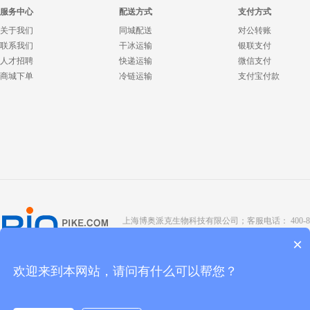
服务中心
配送方式
支付方式
关于我们
同城配送
对公转账
联系我们
干冰运输
银联支付
人才招聘
快递运输
微信支付
商城下单
冷链运输
支付宝付款
上海博奥派克生物科技有限公司；客服电话： 400-8088-345；座
Copyright @ 2022 BIOPIKE 版权所有；
京ICP备190
×
欢迎来到本网站，请问有什么可以帮您？