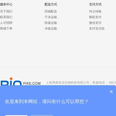
服务中心
配送方式
支付方式
关于我们
同城配送
对公转账
联系我们
干冰运输
银联支付
人才招聘
快递运输
微信支付
商城下单
冷链运输
支付宝付款
上海博奥派克生物科技有限公司；客服电话： 400-8088-345；座
Copyright @ 2022 BIOPIKE 版权所有；
京ICP备190
×
欢迎来到本网站，请问有什么可以帮您？