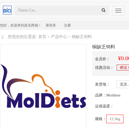
Toggl
naviga
您好，欢迎来到派克商城！
请登录
注册
您现在的位置是:
首页
>
产品中心
> 铜缺乏饲料
铜缺乏饲料
¥0.0
会员价：
优惠活动：
赠送
发货地：
北京
品牌：Moldiets
运保温度：
规格：
12.5kg