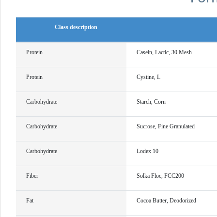
Class description
Protein
Casein, Lactic, 30 Mesh
Protein
Cystine, L
Carbohydrate
Starch, Corn
Carbohydrate
Sucrose, Fine Granulated
Carbohydrate
Lodex 10
Fiber
Solka Floc, FCC200
Fat
Cocoa Butter, Deodorized