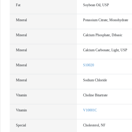
Fat
Soybean Oil, USP
Mineral
Potassium Citrate, Monohydrate
Mineral
Calcium Phosphate, Dibasic
Mineral
Calcium Carbonate, Light, USP
Mineral
S10020
Mineral
Sodium Chloride
Vitamin
Choline Bitartrate
Vitamin
V10001C
Special
Cholesterol, NF