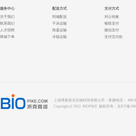
服务中心
配送方式
支付方式
关于我们
同城配送
对公转账
联系我们
干冰运输
银联支付
人才招聘
快递运输
微信支付
商城下单
冷链运输
支付宝付款
上海博奥派克生物科技有限公司；客服电话： 400-8088-345；座
Copyright @ 2022 BIOPIKE 版权所有；
京ICP备190