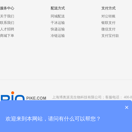
服务中心
配送方式
支付方式
关于我们
同城配送
对公转账
联系我们
干冰运输
银联支付
人才招聘
快递运输
微信支付
商城下单
冷链运输
支付宝付款
上海博奥派克生物科技有限公司；客服电话： 400-8088-345；座
Copyright @ 2022 BIOPIKE 版权所有；
京ICP备190
×
欢迎来到本网站，请问有什么可以帮您？