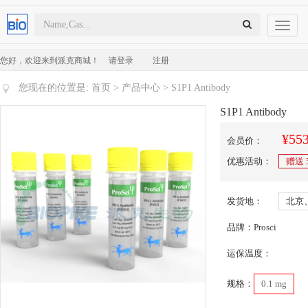
Toggl
naviga
您好，欢迎来到派克商城！
请登录
注册
您现在的位置是:
首页
>
产品中心
> S1P1 Antibody
S1P1 Antibody
¥553
会员价：
优惠活动：
赠送
发货地：
北京
品牌：Prosci
运保温度：
规格：
0.1 mg