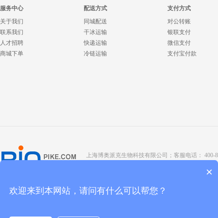
服务中心
配送方式
支付方式
关于我们
同城配送
对公转账
联系我们
干冰运输
银联支付
人才招聘
快递运输
微信支付
商城下单
冷链运输
支付宝付款
上海博奥派克生物科技有限公司；客服电话： 400-8088-345；座
Copyright @ 2022 BIOPIKE 版权所有；
京ICP备190
×
欢迎来到本网站，请问有什么可以帮您？