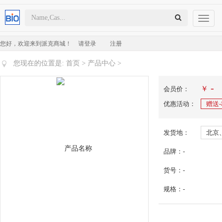
Toggl
naviga
您好，欢迎来到派克商城！
请登录
注册
您现在的位置是:
首页
>
产品中心
>
-
￥
会员价：
优惠活动：
赠送
发货地：
北京
品牌：-
货号：-
规格：-