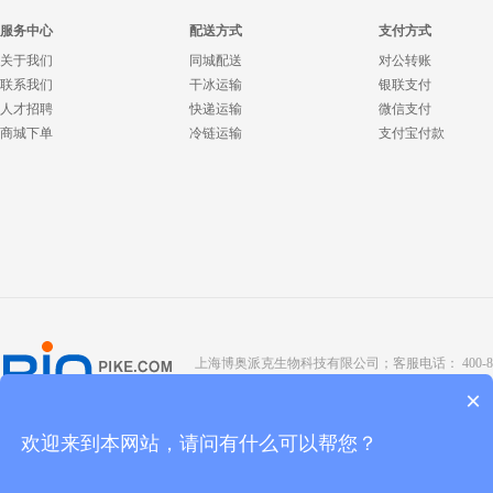
服务中心
配送方式
支付方式
关于我们
同城配送
对公转账
联系我们
干冰运输
银联支付
人才招聘
快递运输
微信支付
商城下单
冷链运输
支付宝付款
上海博奥派克生物科技有限公司；客服电话： 400-8088-345；座
Copyright @ 2022 BIOPIKE 版权所有；
京ICP备190
×
欢迎来到本网站，请问有什么可以帮您？