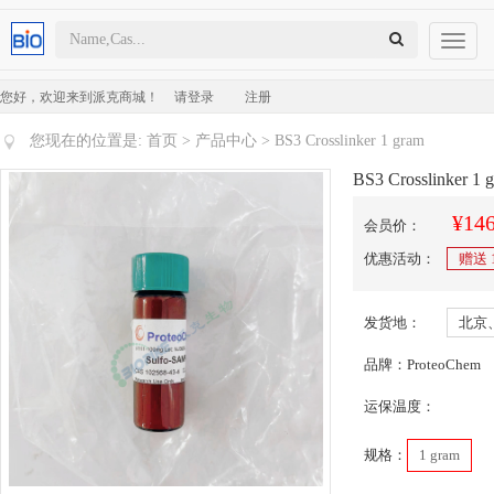
Toggl
naviga
您好，欢迎来到派克商城！
请登录
注册
您现在的位置是:
首页
>
产品中心
> BS3 Crosslinker 1 gram
BS3 Crosslinker 1 
¥146
会员价：
优惠活动：
赠送
发货地：
北京
品牌：ProteoChem
运保温度：
规格：
1 gram