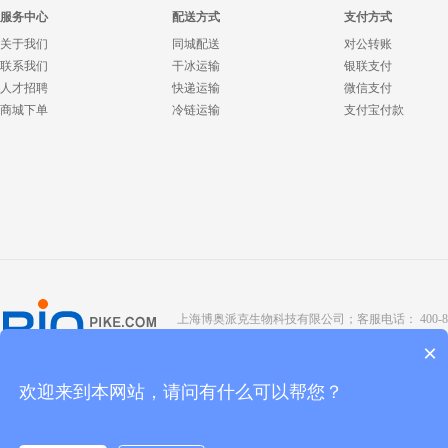
服务中心
配送方式
支付方式
关于我们
同城配送
对公转账
联系我们
干冰运输
银联支付
人才招聘
快递运输
微信支付
商城下单
冷链运输
支付宝付款
上海博奥派克生物科技有限公司；客服电话： 400-8088-345；座
Copyright @ 2022 BIOPIKE 版权所有；
京ICP备190
×
欢迎来到本网站，请问有什么可以帮您？