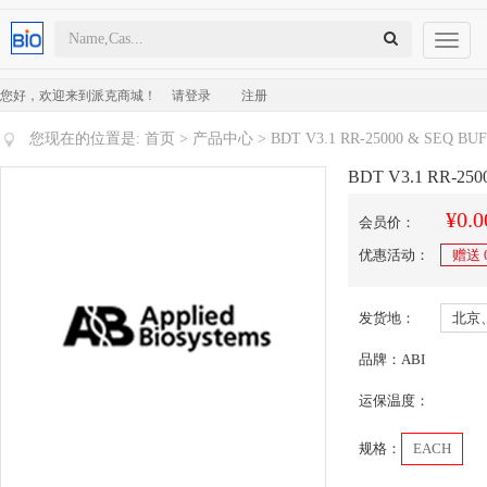
Toggl
naviga
您好，欢迎来到派克商城！
请登录
注册
您现在的位置是:
首页
>
产品中心
> BDT V3.1 RR-25000 & SEQ BU
BDT V3.1 RR-25
¥0.0
会员价：
优惠活动：
赠送
发货地：
北京
品牌：ABI
运保温度：
规格：
EACH