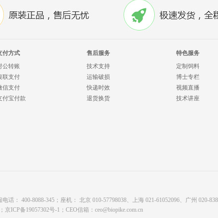
支付方式
售后服务
特色服务
对公转账
技术支持
定制饲料
银联支付
运输破损
博士专栏
微信支付
快递时效
视频直播
支付宝付款
退货换货
技术讲座
8088-345；座机： 北京 010-57798038、上海 021-61052096、广州 020-8380878
有；
京ICP备19057302号-1
；CEO信箱：
ceo@biopike.com.cn