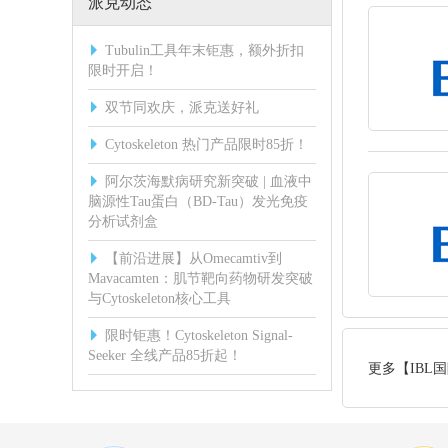
派克动态
Tubulin工具年末钜惠，额外折扣
限时开启！
双节同欢庆，派克送好礼
Cytoskeleton 热门产品限时85折！
阿尔茨海默病研究新突破 | 血液中
脑源性Tau蛋白（BD-Tau）发光免疫
分析试剂盒
【前沿进展】从Omecamtiv到
Mavacamten：肌节靶向药物研发突破
与Cytoskeleton核心工具
限时钜惠！Cytoskeleton Signal-
Seeker 全线产品85折起！
更多【IBL