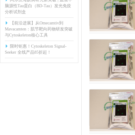
脑源性Tau蛋白（BD-Tau）发光免疫
分析试剂盒
【前沿进展】从Omecamtiv到
Mavacamten：肌节靶向药物研发突破
与Cytoskeleton核心工具
限时钜惠！Cytoskeleton Signal-
Seeker 全线产品85折起！