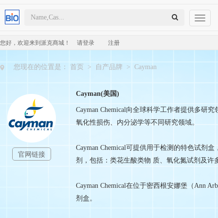
Toggl
naviga
您好，欢迎来到派克商城！
请登录
注册
您现在的位置是：
首页
>
自产品牌
>
Cayman
Cayman(美国)
Cayman Chemical向全球科学工作者
氧化性损伤、内分泌学等不同研究领域。
Cayman Chemical可提供用于检测的
官网链接
剂，包括：类花生酸类物 质、氧化氮试剂及许
Cayman Chemical在位于密西根安娜堡（Ann
剂盒。