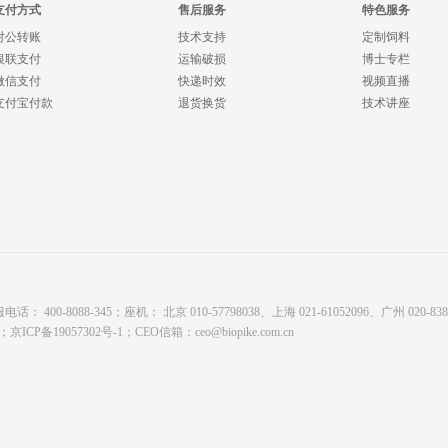
支付方式
售后服务
特色服务
对公转账
技术支持
定制饲料
银联支付
运输破损
博士专栏
微信支付
快递时效
视频直播
支付宝付款
退货换货
技术讲座
8088-345；座机： 北京 010-57798038、上海 021-61052096、广州 020-8380878
有；
京ICP备19057302号-1
；CEO信箱：
ceo@biopike.com.cn